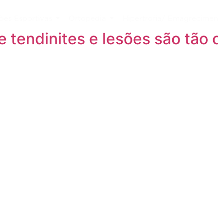
ões Esportivas
Ortopedia
Hipertrofia/ Emagrecimen
 tendinites e lesões são tão