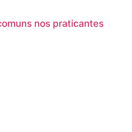
to
Blog
Contato
 comuns nos praticantes