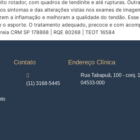
ito rotador, com quadros de tendinite e até rupturas. Ou
os sintomas e das alterações vistas nos exames de imagem
uzem a inflamação e melhoram a qualidade do tendão. Esse
ante o esporte. O tratamento adequado, precoce e com aco
Correia CRM SP 178868 | RQE 80268 | TEOT 16584
Contato
Endereço Clínica
Rua Tabapuã, 100 - conj. 1
04533-000
(11) 3168-5445
nto